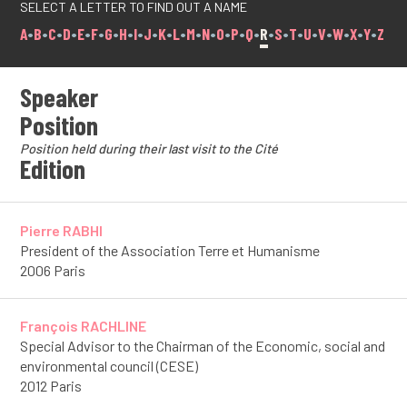
SELECT A LETTER TO FIND OUT A NAME
A
•
B
•
C
•
D
•
E
•
F
•
G
•
H
•
I
•
J
•
K
•
L
•
M
•
N
•
O
•
P
•
Q
•
R
•
S
•
T
•
U
•
V
•
W
•
X
•
Y
•
Z
Speaker
Position
Position held during their last visit to the Cité
Edition
Pierre RABHI
President of the Association Terre et Humanisme
2006 Paris
François RACHLINE
Special Advisor to the Chairman of the Economic, social and
environmental council (CESE)
2012 Paris