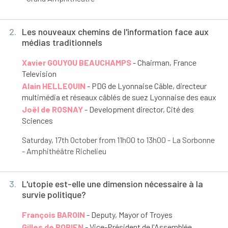
2.
Les nouveaux chemins de l'information face aux
médias traditionnels
Xavier GOUYOU BEAUCHAMPS
- Chairman, France
Television
Alain HELLEQUIN
- PDG de Lyonnaise Câble, directeur
multimédia et réseaux câblés de suez Lyonnaise des eaux
Joël de ROSNAY
- Development director, Cité des
Sciences
Saturday, 17
th
October from 11h00 to 13h00 - La Sorbonne
- Amphithéâtre Richelieu
3.
L'utopie est-elle une dimension nécessaire à la
survie politique?
François BAROIN
- Deputy, Mayor of Troyes
Gilles de ROBIEN
- Vice-Président de l'Assemblée