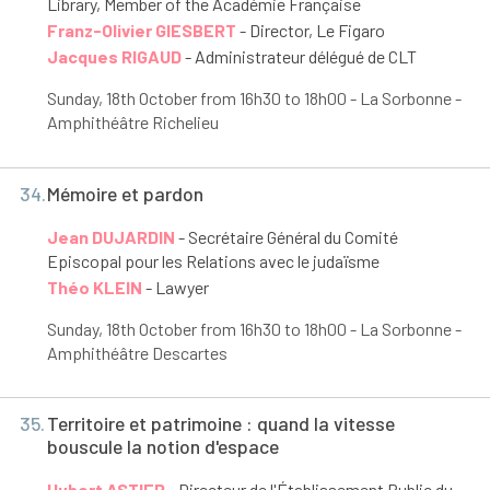
Library, Member of the Académie Française
Franz-Olivier GIESBERT
- Director, Le Figaro
Jacques RIGAUD
- Administrateur délégué de CLT
Sunday, 18
th
October from 16h30 to 18h00 - La Sorbonne -
Amphithéâtre Richelieu
34.
Mémoire et pardon
Jean DUJARDIN
- Secrétaire Général du Comité
Episcopal pour les Relations avec le judaïsme
Théo KLEIN
- Lawyer
Sunday, 18
th
October from 16h30 to 18h00 - La Sorbonne -
Amphithéâtre Descartes
35.
Territoire et patrimoine : quand la vitesse
bouscule la notion d'espace
Hubert ASTIER
- Directeur de l'Établissement Public du