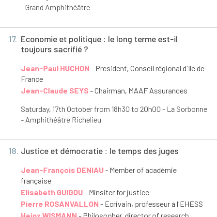
- Grand Amphithéâtre
17.
Economie et politique : le long terme est-il
toujours sacrifié ?
Jean-Paul HUCHON
- President, Conseil régional d'Ile de
France
Jean-Claude SEYS
- Chairman, MAAF Assurances
Saturday, 17
th
October from 18h30 to 20h00 - La Sorbonne
- Amphithéâtre Richelieu
18.
Justice et démocratie : le temps des juges
Jean-François DENIAU
- Member of académie
française
Elisabeth GUIGOU
- Minsiter for justice
Pierre ROSANVALLON
- Ecrivain, professeur à l'EHESS
Heinz WISMANN
- Philosopher, director of research,