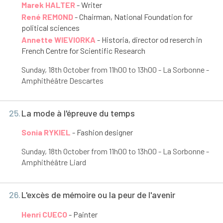
Marek HALTER
- Writer
René REMOND
- Chairman, National Foundation for
political sciences
Annette WIEVIORKA
- Historia, director od reserch in
French Centre for Scientific Research
Sunday, 18
th
October from 11h00 to 13h00 - La Sorbonne -
Amphithéâtre Descartes
25.
La mode à l'épreuve du temps
Sonia RYKIEL
- Fashion designer
Sunday, 18
th
October from 11h00 to 13h00 - La Sorbonne -
Amphithéâtre Liard
26.
L'excès de mémoire ou la peur de l'avenir
Henri CUECO
- Painter