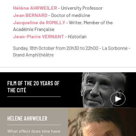
Hélène AHRWEILER
- University Professor
Jean BERNARD
- Doctor of medicine
Jacqueline de ROMILLY
- Writer, Member of the
Académie Française
Jean-Pierre VERNANT
- Historian
Sunday, 18
th
October from 20h30 to 22h00 - La Sorbonne -
Grand Amphithéâtre
FILM OF THE 20 YEARS OF
THE CITÉ
HÉLÈNE AHRWEILER
What effect does time have