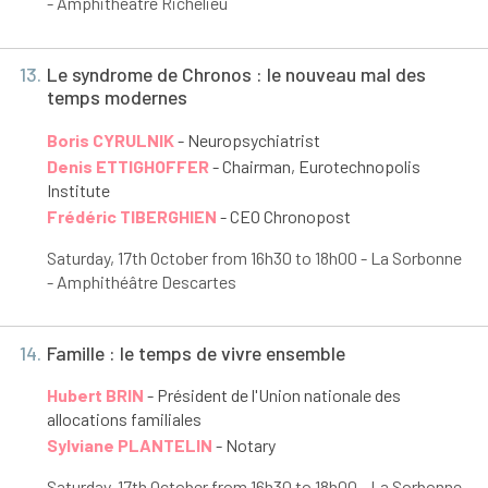
- Amphithéâtre Richelieu
13.
Le syndrome de Chronos : le nouveau mal des
temps modernes
Boris CYRULNIK
- Neuropsychiatrist
Denis ETTIGHOFFER
- Chairman, Eurotechnopolis
Institute
Frédéric TIBERGHIEN
- CEO Chronopost
Saturday, 17
th
October from 16h30 to 18h00 - La Sorbonne
- Amphithéâtre Descartes
14.
Famille : le temps de vivre ensemble
Hubert BRIN
- Président de l'Union nationale des
allocations familiales
Sylviane PLANTELIN
- Notary
Saturday, 17
th
October from 16h30 to 18h00 - La Sorbonne