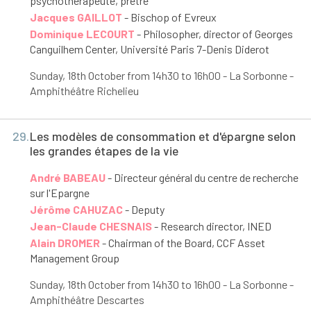
psychothérapeute, prêtre
Jacques GAILLOT
- Bischop of Evreux
Dominique LECOURT
- Philosopher, director of Georges
Canguilhem Center, Université Paris 7-Denis Diderot
Sunday, 18
th
October from 14h30 to 16h00 - La Sorbonne -
Amphithéâtre Richelieu
29.
Les modèles de consommation et d'épargne selon
les grandes étapes de la vie
André BABEAU
- Directeur général du centre de recherche
sur l'Epargne
Jérôme CAHUZAC
- Deputy
Jean-Claude CHESNAIS
- Research director, INED
Alain DROMER
- Chairman of the Board, CCF Asset
Management Group
Sunday, 18
th
October from 14h30 to 16h00 - La Sorbonne -
Amphithéâtre Descartes