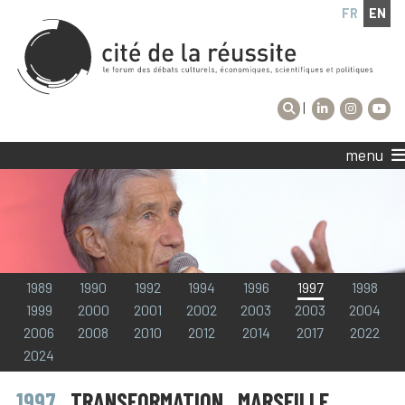
FR
EN
|
menu
1989
1990
1992
1994
1996
1997
1998
1999
2000
2001
2002
2003
2003
2004
2006
2008
2010
2012
2014
2017
2022
2024
1997
. TRANSFORMATION . MARSEILLE