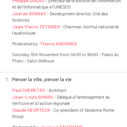
Philippe QUEAU
- Directeur de la division de l'Information
et de l'Informatique à l'UNESCO
Joël de ROSNAY
- Development director, Cité des
Sciences
Jean-Pierre TEYSSIER
- Chairman, Institut national de
l'audiovisuel
Moderated by:
Thierry GUERRIER
Saturday, 15
th
November from 14h30 to 16h00 - Palais du
Pharo - Salon Bellevue
7.
Penser la ville, penser la vie
Paul CHEMETOV
- Architect
Jean-Louis GUIGOU
- Délégué à l'aménagement du
territoire et à l'action régionale
Claude HEURTEUX
- Co-president of Vendome Rome
Group
Moderated by:
Jacques GAUTRAND