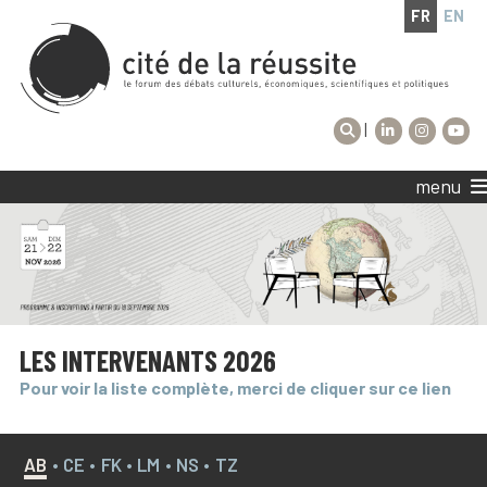
FR
EN
|
menu
LES INTERVENANTS 2026
Pour voir la liste complète, merci de cliquer sur ce lien
AB
•
CE
•
FK
•
LM
•
NS
•
TZ